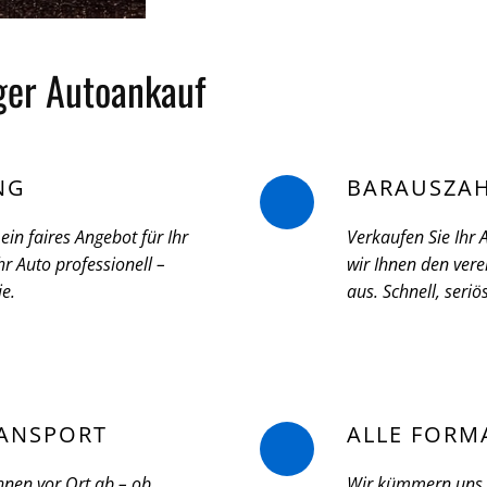
iger Autoankauf
NG
BARAUSZA
ein faires Angebot für Ihr
Verkaufen Sie Ihr
r Auto professionell –
wir Ihnen den vere
ie.
aus. Schnell, seri
ANSPORT
ALLE FORM
hnen vor Ort ab – ob
Wir kümmern uns u