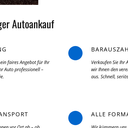
iger Autoankauf
NG
BARAUSZA
ein faires Angebot für Ihr
Verkaufen Sie Ihr
r Auto professionell –
wir Ihnen den vere
ie.
aus. Schnell, seri
ANSPORT
ALLE FORM
hnen vor Ort ab – ob
Wir kümmern uns u