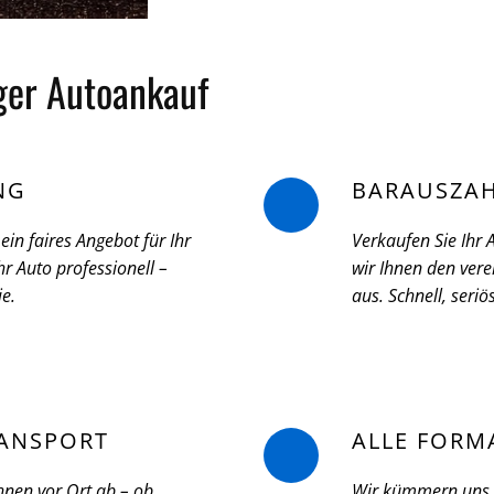
iger Autoankauf
NG
BARAUSZA
ein faires Angebot für Ihr
Verkaufen Sie Ihr
r Auto professionell –
wir Ihnen den vere
ie.
aus. Schnell, seri
ANSPORT
ALLE FORM
hnen vor Ort ab – ob
Wir kümmern uns u