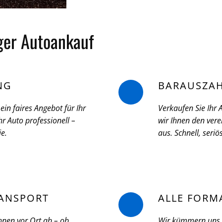
iger Autoankauf
NG
BARAUSZA
ein faires Angebot für Ihr
Verkaufen Sie Ihr
r Auto professionell –
wir Ihnen den vere
ie.
aus. Schnell, seri
ANSPORT
ALLE FORM
hnen vor Ort ab – ob
Wir kümmern uns u