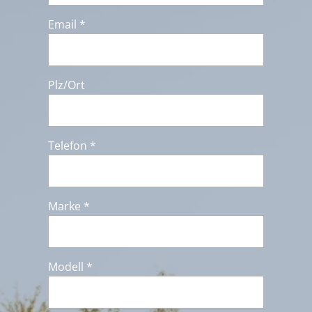
Email *
Plz/Ort
Telefon *
Marke *
Modell *