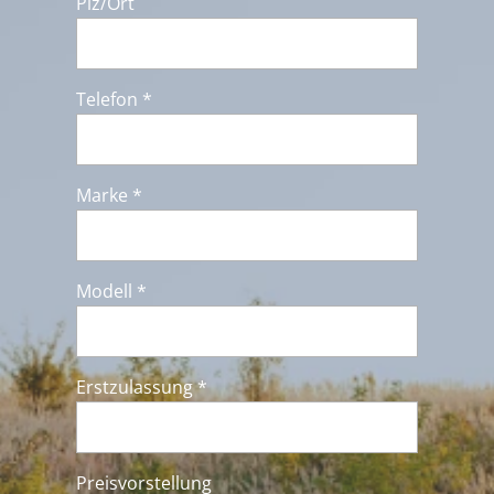
Plz/Ort
Telefon *
Marke *
Modell *
Erstzulassung *
Preisvorstellung