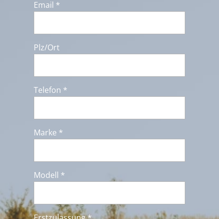
Email *
Plz/Ort
Telefon *
Marke *
Modell *
Erstzulassung *