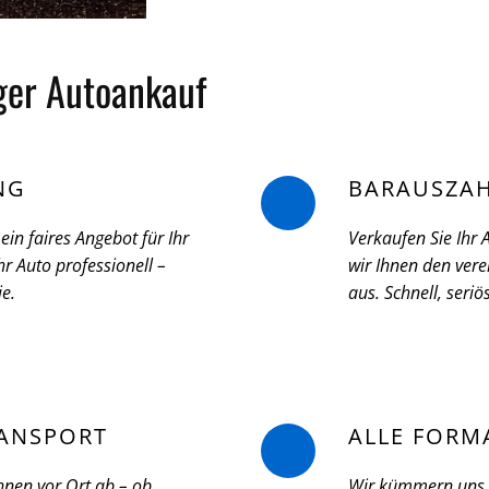
iger Autoankauf
NG
BARAUSZA
ein faires Angebot für Ihr
Verkaufen Sie Ihr
r Auto professionell –
wir Ihnen den vere
ie.
aus. Schnell, seri
ANSPORT
ALLE FORM
hnen vor Ort ab – ob
Wir kümmern uns u