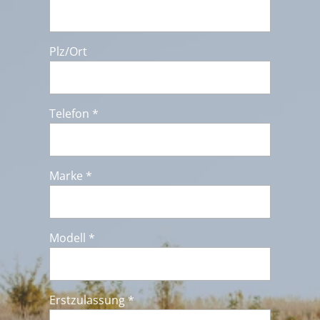
Plz/Ort
Telefon *
Marke *
Modell *
Erstzulassung *