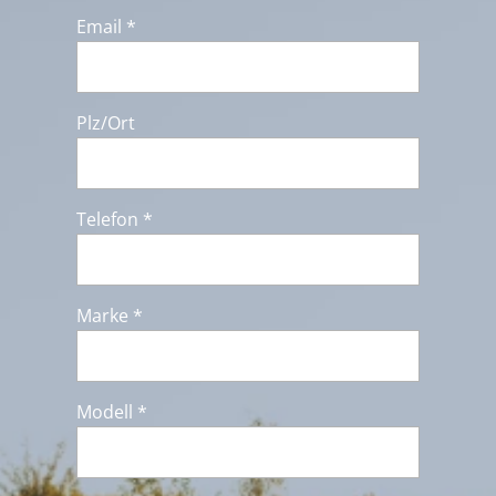
Email *
Plz/Ort
Telefon *
Marke *
Modell *