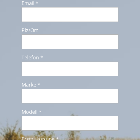
Email *
Plz/Ort
Telefon *
Marke *
Modell *
Erstzulassung *