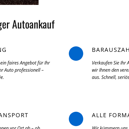
iger Autoankauf
NG
BARAUSZA
ein faires Angebot für Ihr
Verkaufen Sie Ihr
r Auto professionell –
wir Ihnen den vere
ie.
aus. Schnell, seri
ANSPORT
ALLE FORM
hnen vor Ort ab – ob
Wir kümmern uns u