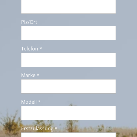
Plz/Ort
Telefon *
Marke *
Modell *
Erstzulassung *