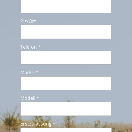
Plz/Ort
Telefon *
Marke *
Modell *
Erstzulassung *