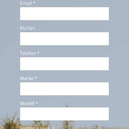
Email *
Plz/Ort
Telefon *
Marke *
Modell *
Erstzulassung *