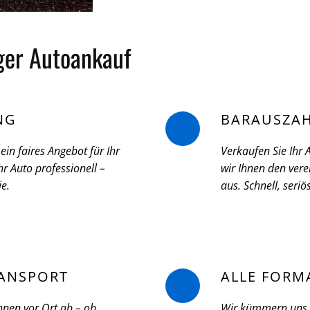
iger Autoankauf
NG
BARAUSZA
ein faires Angebot für Ihr
Verkaufen Sie Ihr
r Auto professionell –
wir Ihnen den vere
ie.
aus. Schnell, seri
ANSPORT
ALLE FORM
hnen vor Ort ab – ob
Wir kümmern uns u