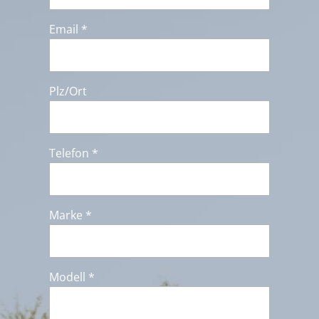
Email *
Plz/Ort
Telefon *
Marke *
Modell *