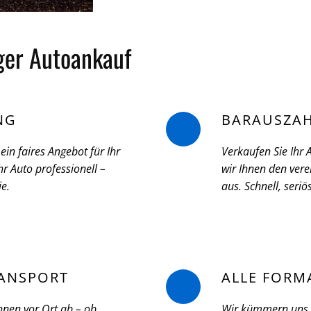
iger Autoankauf
NG
BARAUSZA
ein faires Angebot für Ihr
Verkaufen Sie Ihr
r Auto professionell –
wir Ihnen den vere
ie.
aus. Schnell, seri
ANSPORT
ALLE FORM
hnen vor Ort ab – ob
Wir kümmern uns u