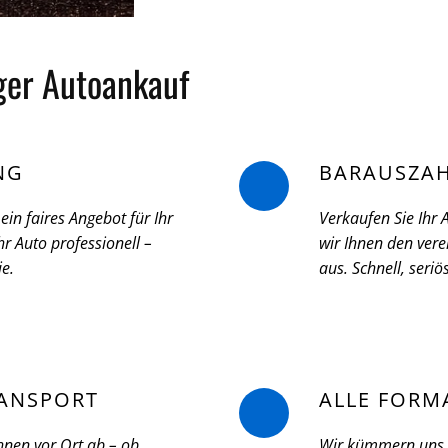
iger Autoankauf
NG
BARAUSZA
ein faires Angebot für Ihr
Verkaufen Sie Ihr
r Auto professionell –
wir Ihnen den vere
ie.
aus. Schnell, seri
ANSPORT
ALLE FORM
hnen vor Ort ab – ob
Wir kümmern uns u