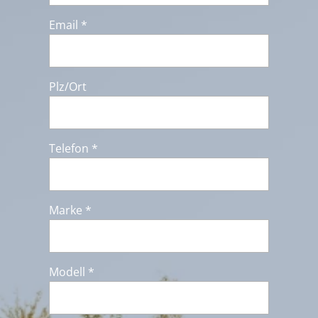
Email *
Plz/Ort
Telefon *
Marke *
Modell *